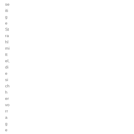
se
iti
g
e
St
ra
hl
mi
tt
el,
di
e
si
ch
h
er
vo
rr
a
g
e