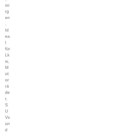
so
rg
en
.
Id
ea
l
für
Lk
w,
M
ot
or
rä
de
r,
S
U
Vs
un
d