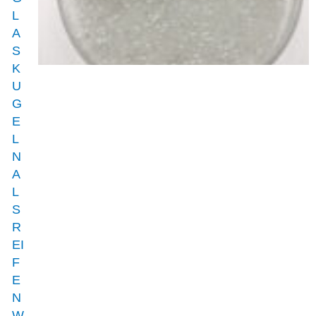
L
A
S
K
U
G
E
L
N
A
L
S
R
EI
F
E
N
W