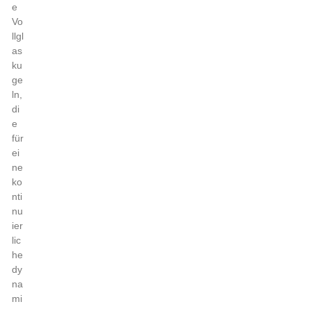
e
Vo
llgl
as
ku
ge
ln,
di
e
für
ei
ne
ko
nti
nu
ier
lic
he
dy
na
mi