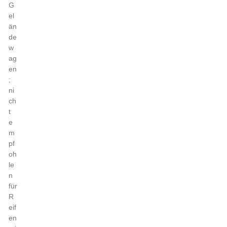
G
el
än
de
w
ag
en
;
ni
ch
t
e
m
pf
oh
le
n
für
R
eif
en