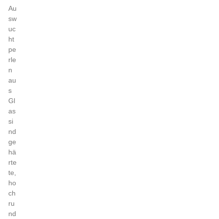
Au
sw
uc
ht
pe
rle
n
au
s
Gl
as
si
nd
ge
hä
rte
te,
ho
ch
ru
nd