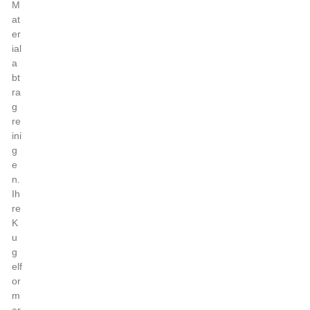
M
at
er
ial
a
bt
ra
g
re
ini
g
e
n.
Ih
re
K
u
g
elf
or
m
er