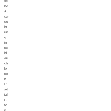
sc
he
Au
sw
uc
ht
un
g
in
sc
hl
au
ch
lo
se
n
R
ad
ial
rei
fe
n