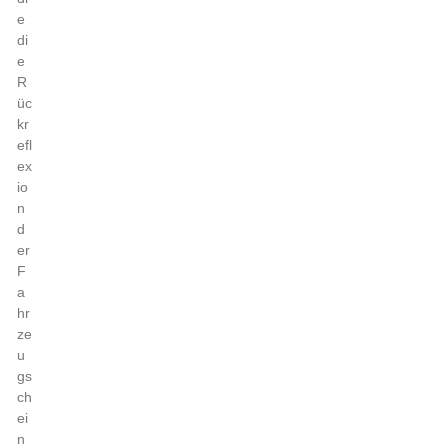
e
di
e
R
üc
kr
efl
ex
io
n
d
er
F
a
hr
ze
u
gs
ch
ei
n