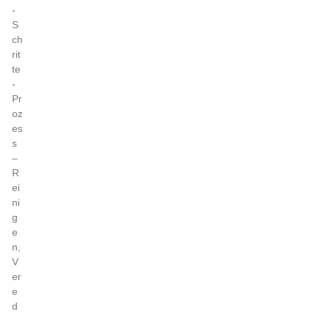
-
S
ch
rit
te
-
Pr
oz
es
s
–
R
ei
ni
g
e
n,
V
er
e
d