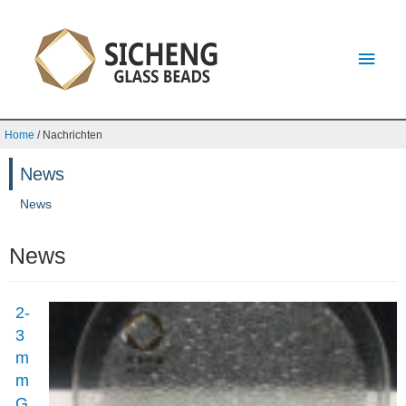
Home
/
Nachrichten
News
News
News
2-
3
m
m
G