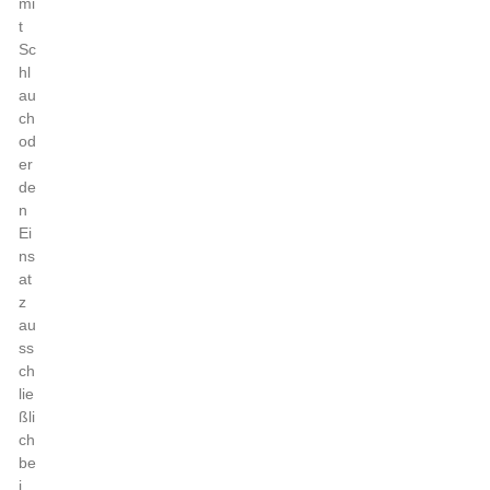
mi
t
Sc
hl
au
ch
od
er
de
n
Ei
ns
at
z
au
ss
ch
lie
ßli
ch
be
i